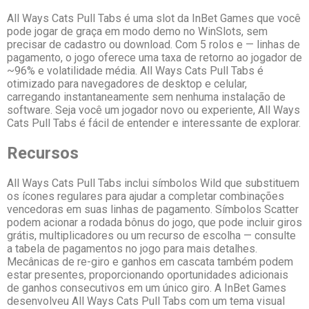
All Ways Cats Pull Tabs é uma slot da InBet Games que você
pode jogar de graça em modo demo no WinSlots, sem
precisar de cadastro ou download. Com 5 rolos e — linhas de
pagamento, o jogo oferece uma taxa de retorno ao jogador de
~96% e volatilidade média. All Ways Cats Pull Tabs é
otimizado para navegadores de desktop e celular,
carregando instantaneamente sem nenhuma instalação de
software. Seja você um jogador novo ou experiente, All Ways
Cats Pull Tabs é fácil de entender e interessante de explorar.
Recursos
All Ways Cats Pull Tabs inclui símbolos Wild que substituem
os ícones regulares para ajudar a completar combinações
vencedoras em suas linhas de pagamento. Símbolos Scatter
podem acionar a rodada bônus do jogo, que pode incluir giros
grátis, multiplicadores ou um recurso de escolha — consulte
a tabela de pagamentos no jogo para mais detalhes.
Mecânicas de re-giro e ganhos em cascata também podem
estar presentes, proporcionando oportunidades adicionais
de ganhos consecutivos em um único giro. A InBet Games
desenvolveu All Ways Cats Pull Tabs com um tema visual