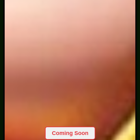
Coming Soon