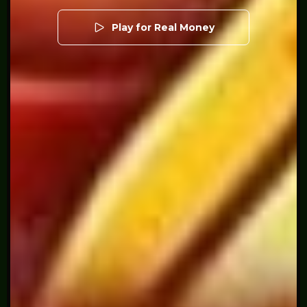
Play for Real Money