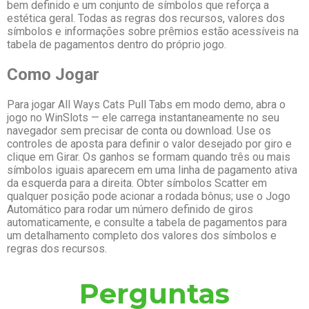
bem definido e um conjunto de símbolos que reforça a
estética geral. Todas as regras dos recursos, valores dos
símbolos e informações sobre prêmios estão acessíveis na
tabela de pagamentos dentro do próprio jogo.
Como Jogar
Para jogar All Ways Cats Pull Tabs em modo demo, abra o
jogo no WinSlots — ele carrega instantaneamente no seu
navegador sem precisar de conta ou download. Use os
controles de aposta para definir o valor desejado por giro e
clique em Girar. Os ganhos se formam quando três ou mais
símbolos iguais aparecem em uma linha de pagamento ativa
da esquerda para a direita. Obter símbolos Scatter em
qualquer posição pode acionar a rodada bônus; use o Jogo
Automático para rodar um número definido de giros
automaticamente, e consulte a tabela de pagamentos para
um detalhamento completo dos valores dos símbolos e
regras dos recursos.
Perguntas