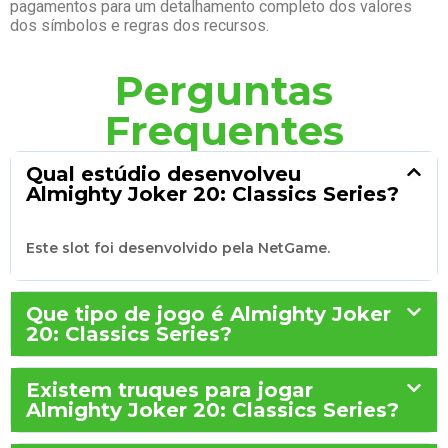
pagamentos para um detalhamento completo dos valores
dos símbolos e regras dos recursos.
Perguntas
Frequentes
Qual estúdio desenvolveu
Almighty Joker 20: Classics Series?
Este slot foi desenvolvido pela NetGame.
Que tipo de jogo é Almighty Joker
20: Classics Series?
Existem truques para jogar
Almighty Joker 20: Classics Series?