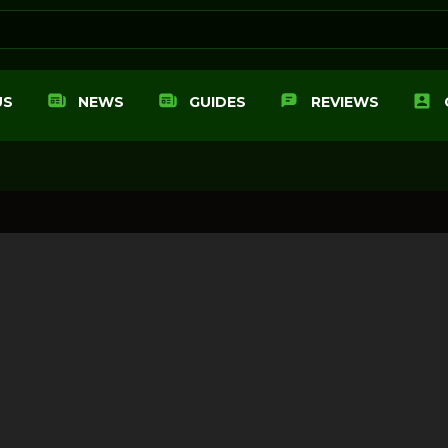
US
NEWS
GUIDES
REVIEWS