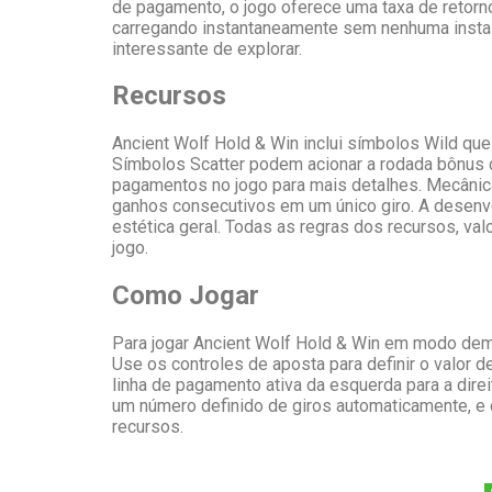
de pagamento, o jogo oferece uma taxa de retorno
carregando instantaneamente sem nenhuma instala
interessante de explorar.
Recursos
Ancient Wolf Hold & Win inclui símbolos Wild qu
Símbolos Scatter podem acionar a rodada bônus do
pagamentos no jogo para mais detalhes. Mecânic
ganhos consecutivos em um único giro. A desenv
estética geral. Todas as regras dos recursos, v
jogo.
Como Jogar
Para jogar Ancient Wolf Hold & Win em modo demo
Use os controles de aposta para definir o valor
linha de pagamento ativa da esquerda para a dire
um número definido de giros automaticamente, e
recursos.