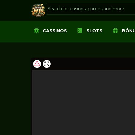
CASSINOS
SLOTS
BÓN