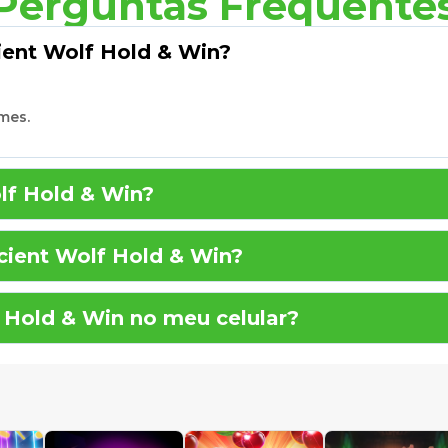
Perguntas Frequente
ient Wolf Hold & Win?
mes.
lf Hold & Win?
cient Wolf Hold & Win?
f Hold & Win no meu celular?