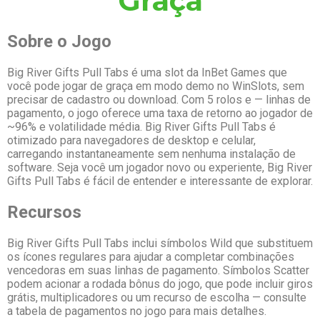
Graça
Sobre o Jogo
Big River Gifts Pull Tabs é uma slot da InBet Games que
você pode jogar de graça em modo demo no WinSlots, sem
precisar de cadastro ou download. Com 5 rolos e — linhas de
pagamento, o jogo oferece uma taxa de retorno ao jogador de
~96% e volatilidade média. Big River Gifts Pull Tabs é
otimizado para navegadores de desktop e celular,
carregando instantaneamente sem nenhuma instalação de
software. Seja você um jogador novo ou experiente, Big River
Gifts Pull Tabs é fácil de entender e interessante de explorar.
Recursos
Big River Gifts Pull Tabs inclui símbolos Wild que substituem
os ícones regulares para ajudar a completar combinações
vencedoras em suas linhas de pagamento. Símbolos Scatter
podem acionar a rodada bônus do jogo, que pode incluir giros
grátis, multiplicadores ou um recurso de escolha — consulte
a tabela de pagamentos no jogo para mais detalhes.