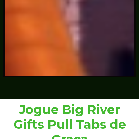
Jogue Big River
Gifts Pull Tabs de