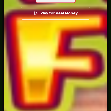
Play for Real Money