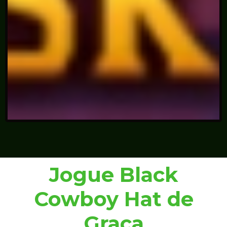
Jogue Black
Cowboy Hat de
Graça