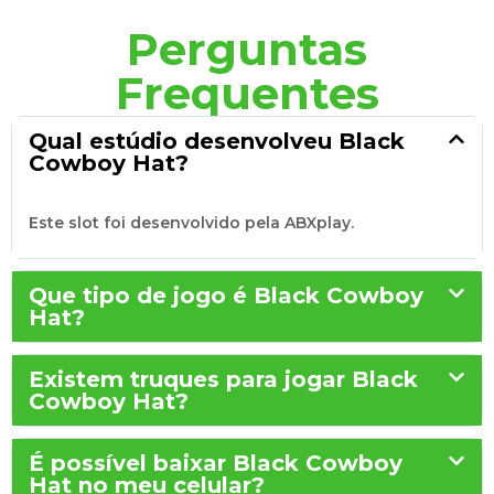
Perguntas
Frequentes
Qual estúdio desenvolveu Black
Cowboy Hat?
Este slot foi desenvolvido pela ABXplay.
Que tipo de jogo é Black Cowboy
Hat?
Existem truques para jogar Black
Cowboy Hat?
É possível baixar Black Cowboy
Hat no meu celular?