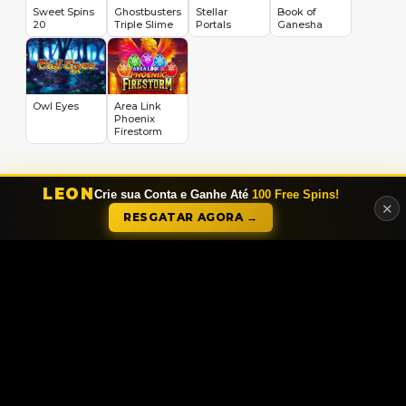
Sweet Spins
Ghostbusters
Stellar
Book of
20
Triple Slime
Portals
Ganesha
Owl Eyes
Area Link
Phoenix
Firestorm
LEON
Crie sua Conta e Ganhe Até
100 Free Spins!
✕
Mais jogos de ABXplay
SHOW ALL
RESGATAR AGORA →
Melhores cassinos a dinheiro real com
Black Cowboy Hat