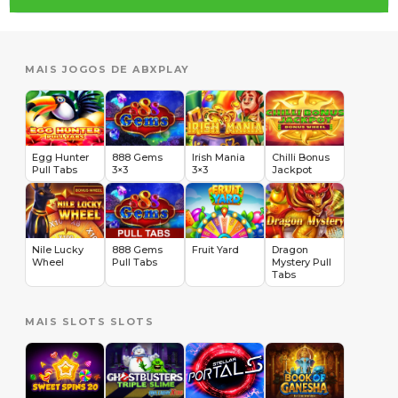
MAIS JOGOS DE ABXPLAY
Egg Hunter
888 Gems
Irish Mania
Chilli Bonus
Pull Tabs
3×3
3×3
Jackpot
Nile Lucky
888 Gems
Fruit Yard
Dragon
Wheel
Pull Tabs
Mystery Pull
Tabs
MAIS SLOTS SLOTS