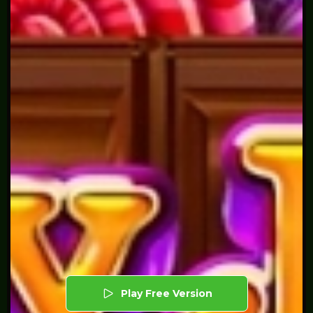
Play Free Version