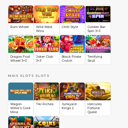
Rum Wheel
Wild West
Chilli Style
Golden Bar
Wins
Spin 3×3
Dragon Fruit
Joker Club
Black Pirate
Terrifying
Wheel 3×3
3×3
Crutch
Skull
MAIS SLOTS SLOTS
Wagon
Tiki Riches
Junkyard
Hercules
Willie’s Gold
Kings 2
Fortune
Mine
Quest