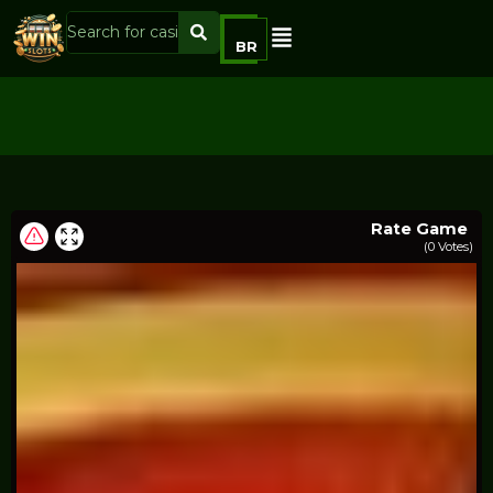
BR
Rate Game
(
0
Votes)