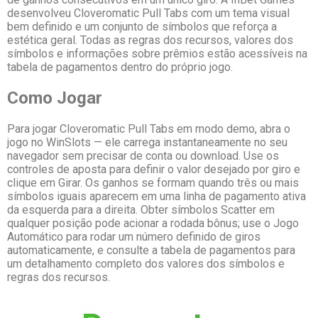
desenvolveu Cloveromatic Pull Tabs com um tema visual
bem definido e um conjunto de símbolos que reforça a
estética geral. Todas as regras dos recursos, valores dos
símbolos e informações sobre prêmios estão acessíveis na
tabela de pagamentos dentro do próprio jogo.
Como Jogar
Para jogar Cloveromatic Pull Tabs em modo demo, abra o
jogo no WinSlots — ele carrega instantaneamente no seu
navegador sem precisar de conta ou download. Use os
controles de aposta para definir o valor desejado por giro e
clique em Girar. Os ganhos se formam quando três ou mais
símbolos iguais aparecem em uma linha de pagamento ativa
da esquerda para a direita. Obter símbolos Scatter em
qualquer posição pode acionar a rodada bônus; use o Jogo
Automático para rodar um número definido de giros
automaticamente, e consulte a tabela de pagamentos para
um detalhamento completo dos valores dos símbolos e
regras dos recursos.