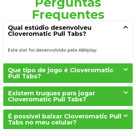
Perguntas
Frequentes
Qual estúdio desenvolveu
Cloveromatic Pull Tabs?
Este slot foi desenvolvido pela ABXplay.
Que tipo de jogo é Cloveromatic
Pull Tabs?
Existem truques para jogar
Cloveromatic Pull Tabs?
É possível baixar Cloveromatic Pull
Tabs no meu celular?