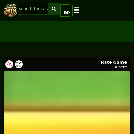
BR
Rate Game
(
0
Votes)