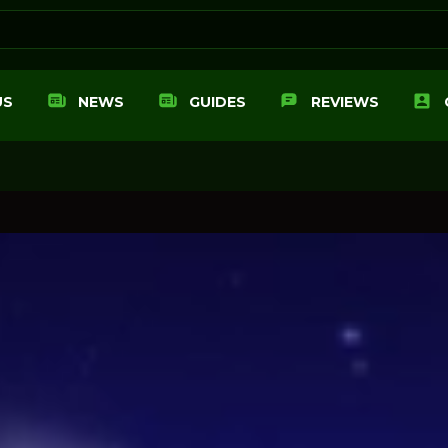
US
NEWS
GUIDES
REVIEWS