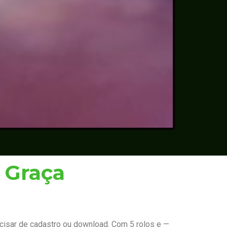
 Graça
isar de cadastro ou download. Com 5 rolos e —