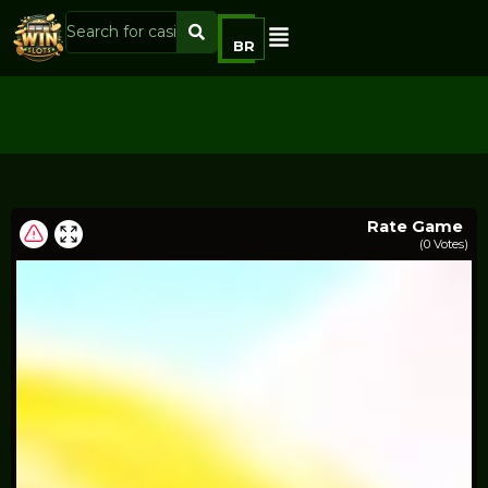
BR
Rate Game
(
0
Votes)