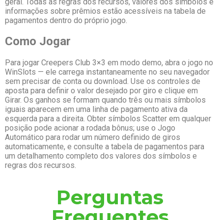
geral. Todas as regras dos recursos, valores dos símbolos e
informações sobre prêmios estão acessíveis na tabela de
pagamentos dentro do próprio jogo.
Como Jogar
Para jogar Creepers Club 3×3 em modo demo, abra o jogo no
WinSlots — ele carrega instantaneamente no seu navegador
sem precisar de conta ou download. Use os controles de
aposta para definir o valor desejado por giro e clique em
Girar. Os ganhos se formam quando três ou mais símbolos
iguais aparecem em uma linha de pagamento ativa da
esquerda para a direita. Obter símbolos Scatter em qualquer
posição pode acionar a rodada bônus; use o Jogo
Automático para rodar um número definido de giros
automaticamente, e consulte a tabela de pagamentos para
um detalhamento completo dos valores dos símbolos e
regras dos recursos.
Perguntas
Frequentes