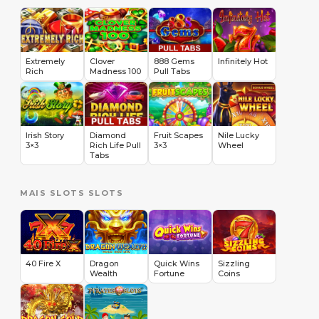
Extremely
Clover
888 Gems
Infinitely Hot
Rich
Madness 100
Pull Tabs
Irish Story
Diamond
Fruit Scapes
Nile Lucky
3×3
Rich Life Pull
3×3
Wheel
Tabs
MAIS SLOTS SLOTS
40 Fire X
Dragon
Quick Wins
Sizzling
Wealth
Fortune
Coins