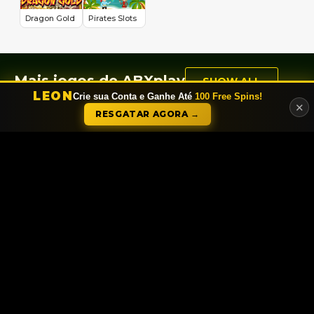
Dragon Gold
Pirates Slots
Mais jogos de ABXplay
SHOW ALL
LEON
Crie sua Conta e Ganhe Até
100 Free Spins!
✕
RESGATAR AGORA →
Melhores cassinos a dinheiro real com
Creepers Club 3×3
Leon