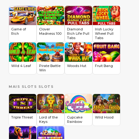
Game of
Clover
Diamond
Irish Lucky
Rich
Madness 100
Rich Life Pull
Wheel Pull
Tabs
Tabs
Wild 4 Leaf
Pirate Battle
Woods Hut
Fruit Bang
Win
MAIS SLOTS SLOTS
Triple Threat
Lord of the
Cupcake
Wild Hood
Keys
Rainbow