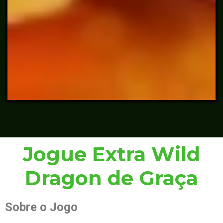
Jogue Extra Wild
Dragon de Graça
Sobre o Jogo