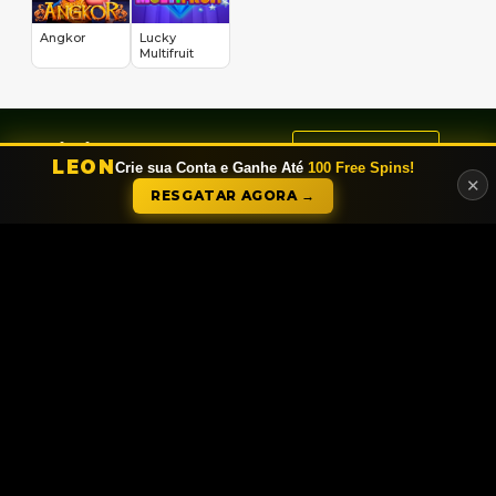
Angkor
Lucky
Multifruit
Mais jogos de ABXplay
SHOW ALL
LEON
Crie sua Conta e Ganhe Até
100 Free Spins!
✕
RESGATAR AGORA →
Melhores cassinos a dinheiro real com
Extra Wild Dragon
Leon