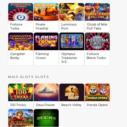
Fortuna
Pirate
Luminous
Ghost of Nile
Turbo
Fireship
Rich
Pull Tabs
Gangster
Flaming
Olympus
Fortuna
Booty
Crown
Treasures
Black Turbo
3×3
MAIS SLOTS SLOTS
100 Tricks
Zeus Power
Beach Volley
Panda Opera