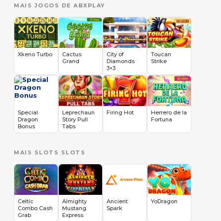
MAIS JOGOS DE ABXPLAY
Xkeno Turbo
Cactus
City of
Toucan
Grand
Diamonds
Strike
3×3
Special
Leprechaun
Firing Hot
Herrero de la
Dragon
Story Pull
Fortuna
Bonus
Tabs
MAIS SLOTS SLOTS
Celtic
Almighty
Ancient
YoDragon
Combo Cash
Mustang
Spark
Grab
Express