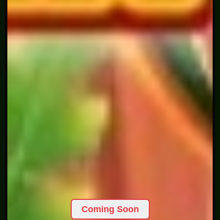
Coming Soon