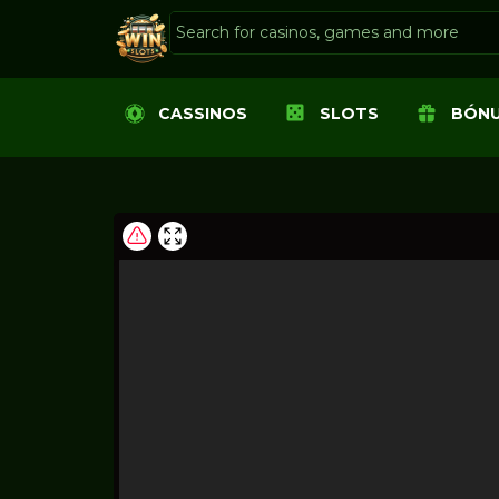
CASSINOS
SLOTS
BÓN