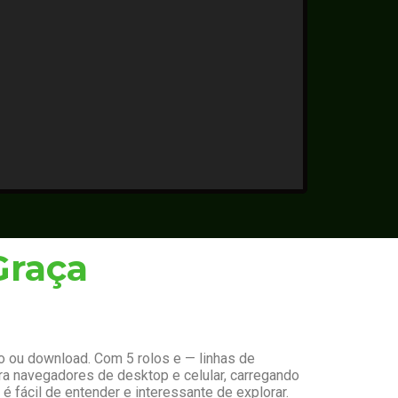
Graça
o ou download. Com 5 rolos e — linhas de
ara navegadores de desktop e celular, carregando
 fácil de entender e interessante de explorar.