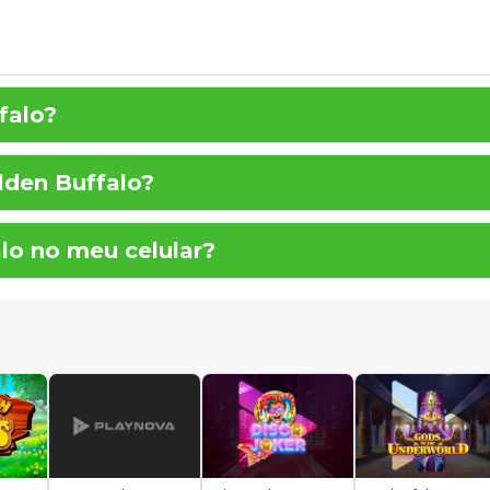
falo?
lden Buffalo?
alo no meu celular?