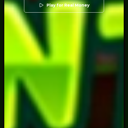
Play for Real Money