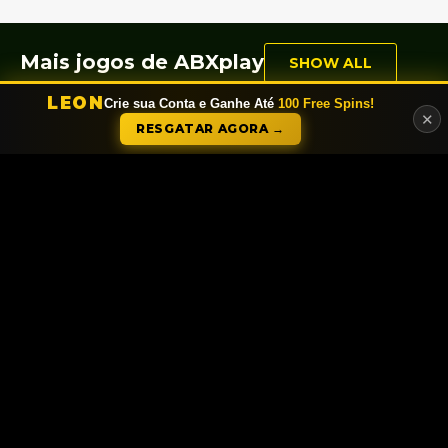
Mais jogos de ABXplay
SHOW ALL
LEON
Crie sua Conta e Ganhe Até
100 Free Spins!
✕
RESGATAR AGORA →
Melhores cassinos a dinheiro real com
Hunter Totem
Leon
Bonus:
Bonus up to €3,000
Safety Index:
Very good