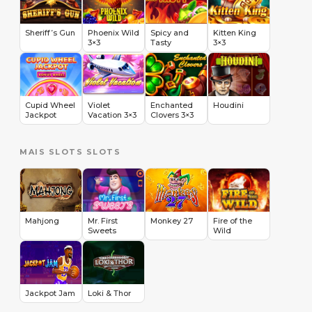
Sheriff’s Gun
Phoenix Wild
Spicy and
Kitten King
3×3
Tasty
3×3
Cupid Wheel
Violet
Enchanted
Houdini
Jackpot
Vacation 3×3
Clovers 3×3
MAIS SLOTS SLOTS
Mahjong
Mr. First
Monkey 27
Fire of the
Sweets
Wild
Jackpot Jam
Loki & Thor