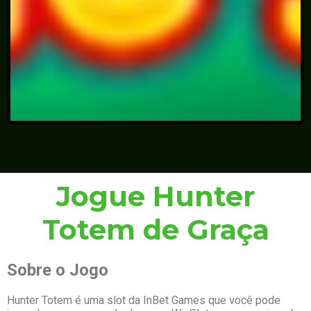
Jogue Hunter
Totem de Graça
Sobre o Jogo
Hunter Totem é uma slot da InBet Games que você pode