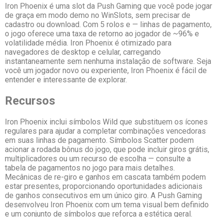
Iron Phoenix é uma slot da Push Gaming que você pode jogar
de graça em modo demo no WinSlots, sem precisar de
cadastro ou download. Com 5 rolos e — linhas de pagamento,
o jogo oferece uma taxa de retorno ao jogador de ~96% e
volatilidade média. Iron Phoenix é otimizado para
navegadores de desktop e celular, carregando
instantaneamente sem nenhuma instalação de software. Seja
você um jogador novo ou experiente, Iron Phoenix é fácil de
entender e interessante de explorar.
Recursos
Iron Phoenix inclui símbolos Wild que substituem os ícones
regulares para ajudar a completar combinações vencedoras
em suas linhas de pagamento. Símbolos Scatter podem
acionar a rodada bônus do jogo, que pode incluir giros grátis,
multiplicadores ou um recurso de escolha — consulte a
tabela de pagamentos no jogo para mais detalhes.
Mecânicas de re-giro e ganhos em cascata também podem
estar presentes, proporcionando oportunidades adicionais
de ganhos consecutivos em um único giro. A Push Gaming
desenvolveu Iron Phoenix com um tema visual bem definido
e um conjunto de símbolos que reforça a estética geral.