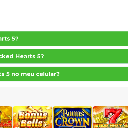
rts 5?
cked Hearts 5?
ts 5 no meu celular?