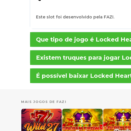
Este slot foi desenvolvido pela FAZI.
Que tipo de jogo é Locked Hea
Existem truques para jogar Lo
É possível baixar Locked Hear
MAIS JOGOS DE FAZI