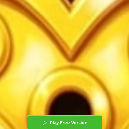
Play Free Version