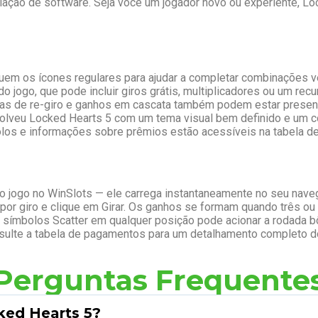
ção de software. Seja você um jogador novo ou experiente, Lock
tuem os ícones regulares para ajudar a completar combinações
 jogo, que pode incluir giros grátis, multiplicadores ou um rec
as de re-giro e ganhos em cascata também podem estar present
lveu Locked Hearts 5 com um tema visual bem definido e um con
los e informações sobre prêmios estão acessíveis na tabela de
o jogo no WinSlots — ele carrega instantaneamente no seu nave
o por giro e clique em Girar. Os ganhos se formam quando três 
er símbolos Scatter em qualquer posição pode acionar a rodada 
nsulte a tabela de pagamentos para um detalhamento completo d
Perguntas Frequente
ked Hearts 5?