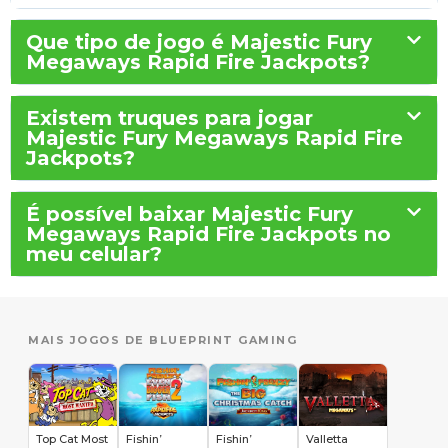
Que tipo de jogo é Majestic Fury
Megaways Rapid Fire Jackpots?
Existem truques para jogar
Majestic Fury Megaways Rapid Fire
Jackpots?
É possível baixar Majestic Fury
Megaways Rapid Fire Jackpots no
meu celular?
MAIS JOGOS DE BLUEPRINT GAMING
Top Cat Most
Fishin’
Fishin’
Valletta