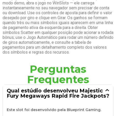
modo demo, abra o jogo no WinSlots — ele carrega
instantaneamente no seu navegador sem precisar de conta
ou download. Use os controles de aposta para definir o valor
desejado por giro e clique em Girar. Os ganhos se formam
quando três ou mais símbolos iguais aparecem em uma linha
de pagamento ativa da esquerda para a direita. Obter
símbolos Scatter em qualquer posição pode acionar a rodada
bônus; use o Jogo Automático para rodar um número definido
de giros automaticamente, e consulte a tabela de
pagamentos para um detalhamento completo dos valores
dos símbolos e regras dos recursos.
Perguntas
Frequentes
Qual estúdio desenvolveu Majestic
Fury Megaways Rapid Fire Jackpots?
Este slot foi desenvolvido pela Blueprint Gaming.