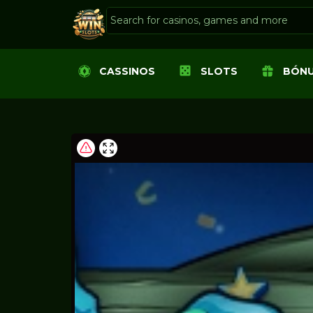
CASSINOS
SLOTS
BÓN