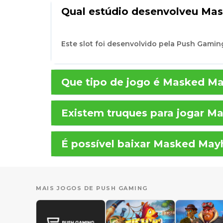
Qual estúdio desenvolveu M
Este slot foi desenvolvido pela Push Gamin
Que tipo de jogo é Masked M
Existem truques para jogar 
É possível baixar Masked May
MAIS JOGOS DE PUSH GAMING