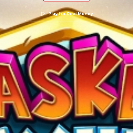
Play for Real Money