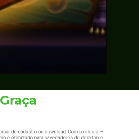
Graça
sar de cadastro ou download. Com 5 rolos e —
hem é otimizado para navegadores de desktop e