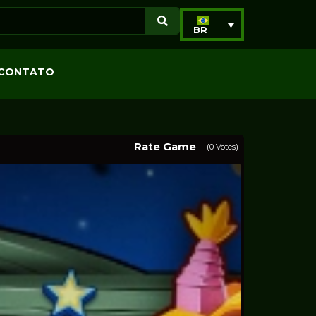
BR
CONTATO
Rate Game
(
0
Votes)