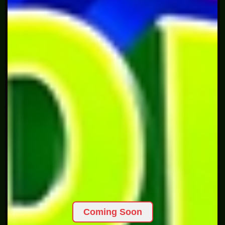
Coming Soon