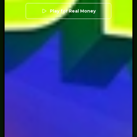
Play for Real Money