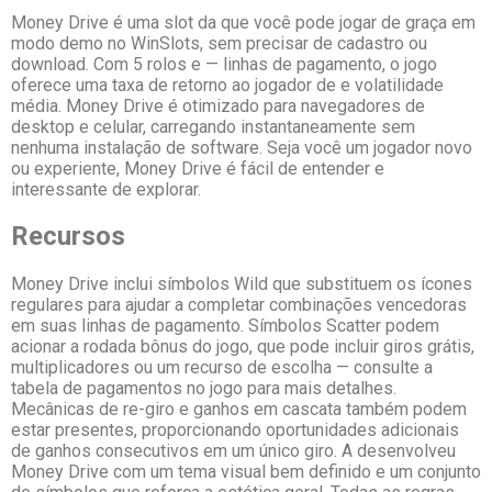
Money Drive é uma slot da que você pode jogar de graça em
modo demo no WinSlots, sem precisar de cadastro ou
download. Com 5 rolos e — linhas de pagamento, o jogo
oferece uma taxa de retorno ao jogador de e volatilidade
média. Money Drive é otimizado para navegadores de
desktop e celular, carregando instantaneamente sem
nenhuma instalação de software. Seja você um jogador novo
ou experiente, Money Drive é fácil de entender e
interessante de explorar.
Recursos
Money Drive inclui símbolos Wild que substituem os ícones
regulares para ajudar a completar combinações vencedoras
em suas linhas de pagamento. Símbolos Scatter podem
acionar a rodada bônus do jogo, que pode incluir giros grátis,
multiplicadores ou um recurso de escolha — consulte a
tabela de pagamentos no jogo para mais detalhes.
Mecânicas de re-giro e ganhos em cascata também podem
estar presentes, proporcionando oportunidades adicionais
de ganhos consecutivos em um único giro. A desenvolveu
Money Drive com um tema visual bem definido e um conjunto