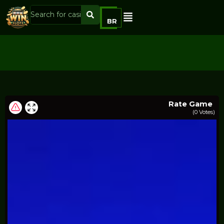
BR
Rate Game
(
0
Votes)