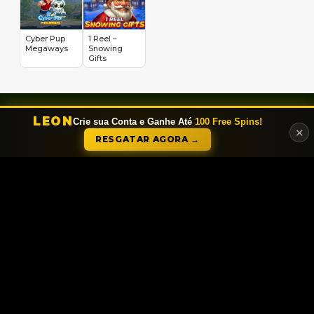
Cyber Pup
1 Reel –
Megaways
Snowing
Gifts
Mais jogos de ABXplay
LEON
SHOW ALL
Crie sua Conta e Ganhe Até
100 Free Spins!
✕
RESGATAR AGORA →
Melhores cassinos a dinheiro real com
Mustache Hat