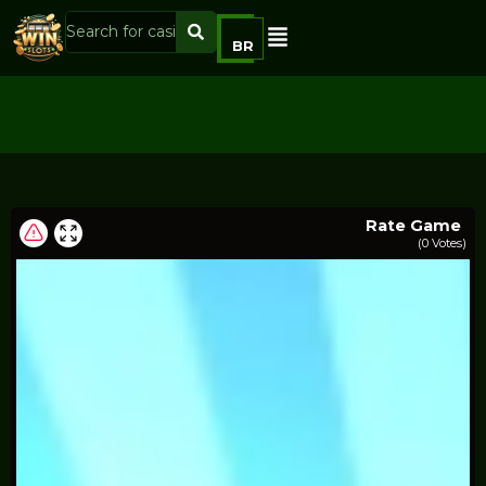
BR
Rate Game
(
0
Votes)