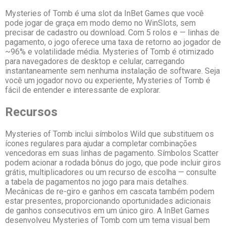
Mysteries of Tomb é uma slot da InBet Games que você
pode jogar de graça em modo demo no WinSlots, sem
precisar de cadastro ou download. Com 5 rolos e — linhas de
pagamento, o jogo oferece uma taxa de retorno ao jogador de
~96% e volatilidade média. Mysteries of Tomb é otimizado
para navegadores de desktop e celular, carregando
instantaneamente sem nenhuma instalação de software. Seja
você um jogador novo ou experiente, Mysteries of Tomb é
fácil de entender e interessante de explorar.
Recursos
Mysteries of Tomb inclui símbolos Wild que substituem os
ícones regulares para ajudar a completar combinações
vencedoras em suas linhas de pagamento. Símbolos Scatter
podem acionar a rodada bônus do jogo, que pode incluir giros
grátis, multiplicadores ou um recurso de escolha — consulte
a tabela de pagamentos no jogo para mais detalhes.
Mecânicas de re-giro e ganhos em cascata também podem
estar presentes, proporcionando oportunidades adicionais
de ganhos consecutivos em um único giro. A InBet Games
desenvolveu Mysteries of Tomb com um tema visual bem