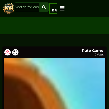
BR
Rate Game
(
0
Votes)