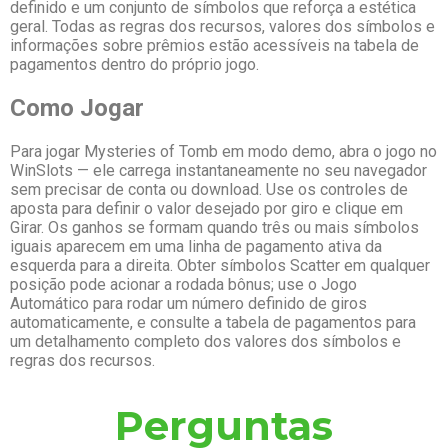
definido e um conjunto de símbolos que reforça a estética
geral. Todas as regras dos recursos, valores dos símbolos e
informações sobre prêmios estão acessíveis na tabela de
pagamentos dentro do próprio jogo.
Como Jogar
Para jogar Mysteries of Tomb em modo demo, abra o jogo no
WinSlots — ele carrega instantaneamente no seu navegador
sem precisar de conta ou download. Use os controles de
aposta para definir o valor desejado por giro e clique em
Girar. Os ganhos se formam quando três ou mais símbolos
iguais aparecem em uma linha de pagamento ativa da
esquerda para a direita. Obter símbolos Scatter em qualquer
posição pode acionar a rodada bônus; use o Jogo
Automático para rodar um número definido de giros
automaticamente, e consulte a tabela de pagamentos para
um detalhamento completo dos valores dos símbolos e
regras dos recursos.
Perguntas