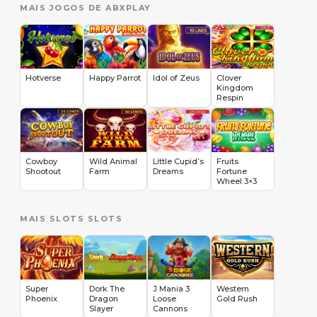
MAIS JOGOS DE ABXPLAY
Hotverse
Happy Parrot
Idol of Zeus
Clover
Kingdom
Respin
Cowboy
Wild Animal
Little Cupid’s
Fruits
Shootout
Farm
Dreams
Fortune
Wheel 3×3
MAIS SLOTS SLOTS
Super
Dork The
J Mania 3
Western
Phoenix
Dragon
Loose
Gold Rush
Slayer
Cannons