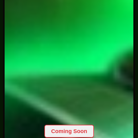
Coming Soon