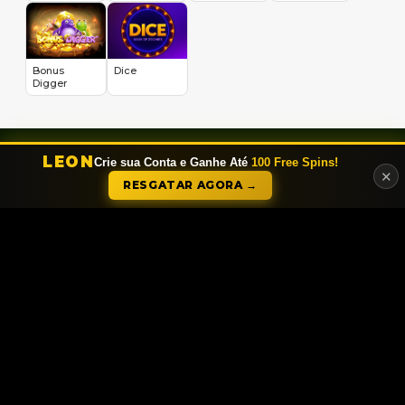
Bonus
Dice
Digger
Mais jogos de ABXplay
LEON
Crie sua Conta e Ganhe Até
100 Free Spins!
SHOW ALL
✕
RESGATAR AGORA →
Melhores cassinos a dinheiro real com
Mysteries of Tomb