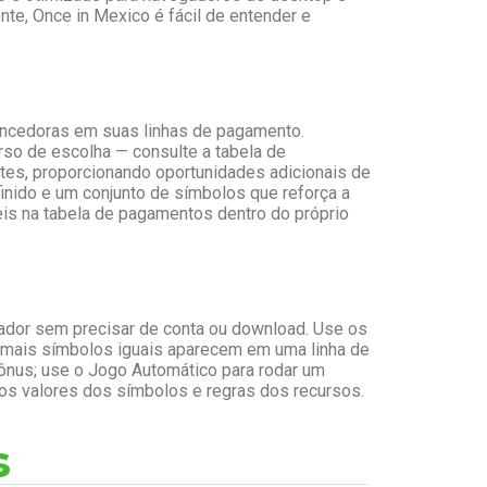
te, Once in Mexico é fácil de entender e
vencedoras em suas linhas de pagamento.
urso de escolha — consulte a tabela de
es, proporcionando oportunidades adicionais de
nido e um conjunto de símbolos que reforça a
eis na tabela de pagamentos dentro do próprio
ador sem precisar de conta ou download. Use os
ou mais símbolos iguais aparecem em uma linha de
bônus; use o Jogo Automático para rodar um
os valores dos símbolos e regras dos recursos.
s