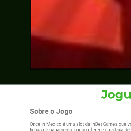
Jogu
Sobre o Jogo
Once in Mexico é uma slot da InBet Games que v
linhas de pagamento, o jogo oferece uma taxa de