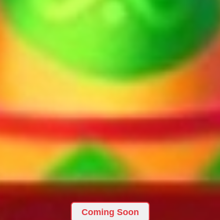
Coming Soon