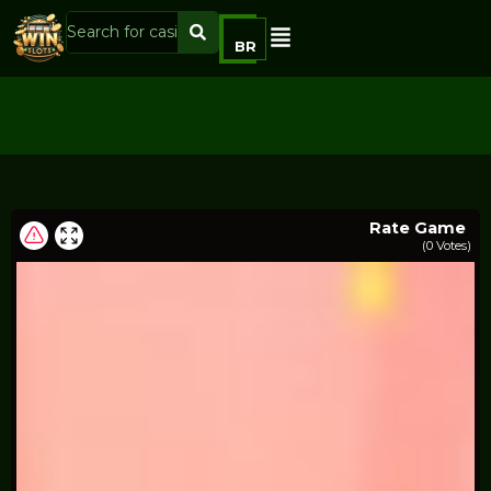
BR
Rate Game
(
0
Votes)