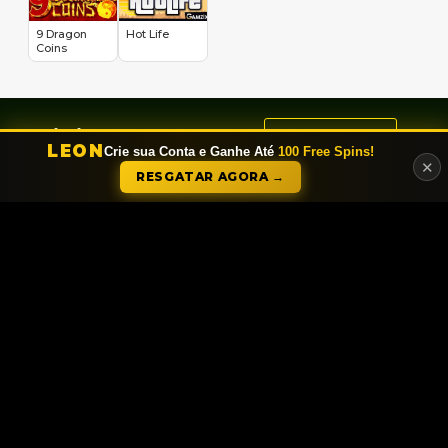
9 Dragon
Hot Life
Coins
Mais jogos de ABXplay
SHOW ALL
LEON
Crie sua Conta e Ganhe Até
100 Free Spins!
✕
RESGATAR AGORA →
Melhores cassinos a dinheiro real com
One Day of Love
Leon