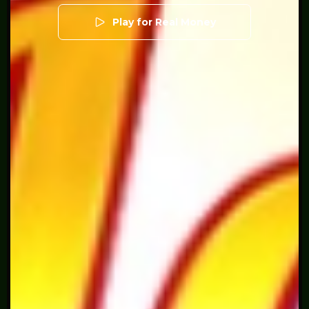
Play for Real Money