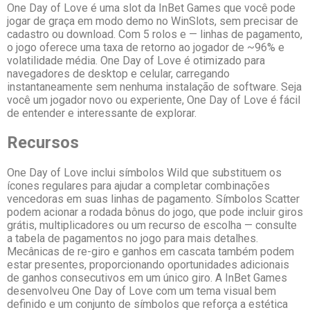
One Day of Love é uma slot da InBet Games que você pode
jogar de graça em modo demo no WinSlots, sem precisar de
cadastro ou download. Com 5 rolos e — linhas de pagamento,
o jogo oferece uma taxa de retorno ao jogador de ~96% e
volatilidade média. One Day of Love é otimizado para
navegadores de desktop e celular, carregando
instantaneamente sem nenhuma instalação de software. Seja
você um jogador novo ou experiente, One Day of Love é fácil
de entender e interessante de explorar.
Recursos
One Day of Love inclui símbolos Wild que substituem os
ícones regulares para ajudar a completar combinações
vencedoras em suas linhas de pagamento. Símbolos Scatter
podem acionar a rodada bônus do jogo, que pode incluir giros
grátis, multiplicadores ou um recurso de escolha — consulte
a tabela de pagamentos no jogo para mais detalhes.
Mecânicas de re-giro e ganhos em cascata também podem
estar presentes, proporcionando oportunidades adicionais
de ganhos consecutivos em um único giro. A InBet Games
desenvolveu One Day of Love com um tema visual bem
definido e um conjunto de símbolos que reforça a estética