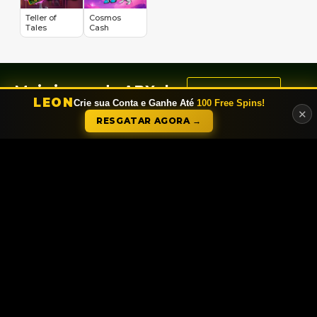
Teller of
Cosmos
Tales
Cash
Mais jogos de ABXplay
SHOW ALL
LEON
Crie sua Conta e Ganhe Até
100 Free Spins!
✕
RESGATAR AGORA →
Melhores cassinos a dinheiro real com
Panda Joy
Leon