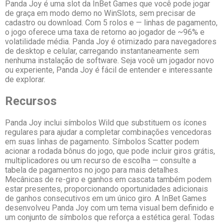
Panda Joy é uma slot da InBet Games que você pode jogar
de graça em modo demo no WinSlots, sem precisar de
cadastro ou download. Com 5 rolos e — linhas de pagamento,
o jogo oferece uma taxa de retorno ao jogador de ~96% e
volatilidade média. Panda Joy é otimizado para navegadores
de desktop e celular, carregando instantaneamente sem
nenhuma instalação de software. Seja você um jogador novo
ou experiente, Panda Joy é fácil de entender e interessante
de explorar.
Recursos
Panda Joy inclui símbolos Wild que substituem os ícones
regulares para ajudar a completar combinações vencedoras
em suas linhas de pagamento. Símbolos Scatter podem
acionar a rodada bônus do jogo, que pode incluir giros grátis,
multiplicadores ou um recurso de escolha — consulte a
tabela de pagamentos no jogo para mais detalhes.
Mecânicas de re-giro e ganhos em cascata também podem
estar presentes, proporcionando oportunidades adicionais
de ganhos consecutivos em um único giro. A InBet Games
desenvolveu Panda Joy com um tema visual bem definido e
um conjunto de símbolos que reforça a estética geral. Todas