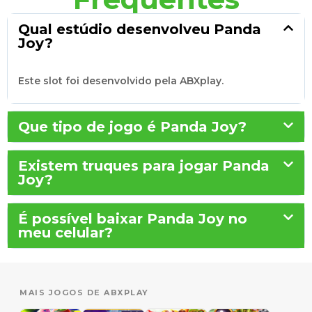
Qual estúdio desenvolveu Panda
Joy?
Este slot foi desenvolvido pela ABXplay.
Que tipo de jogo é Panda Joy?
Existem truques para jogar Panda
Joy?
É possível baixar Panda Joy no
meu celular?
MAIS JOGOS DE ABXPLAY