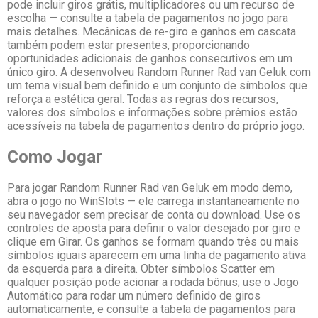
pode incluir giros grátis, multiplicadores ou um recurso de
escolha — consulte a tabela de pagamentos no jogo para
mais detalhes. Mecânicas de re-giro e ganhos em cascata
também podem estar presentes, proporcionando
oportunidades adicionais de ganhos consecutivos em um
único giro. A desenvolveu Random Runner Rad van Geluk com
um tema visual bem definido e um conjunto de símbolos que
reforça a estética geral. Todas as regras dos recursos,
valores dos símbolos e informações sobre prêmios estão
acessíveis na tabela de pagamentos dentro do próprio jogo.
Como Jogar
Para jogar Random Runner Rad van Geluk em modo demo,
abra o jogo no WinSlots — ele carrega instantaneamente no
seu navegador sem precisar de conta ou download. Use os
controles de aposta para definir o valor desejado por giro e
clique em Girar. Os ganhos se formam quando três ou mais
símbolos iguais aparecem em uma linha de pagamento ativa
da esquerda para a direita. Obter símbolos Scatter em
qualquer posição pode acionar a rodada bônus; use o Jogo
Automático para rodar um número definido de giros
automaticamente, e consulte a tabela de pagamentos para