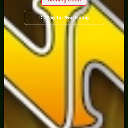
Play for Real Money