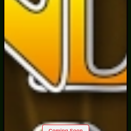
Coming Soon