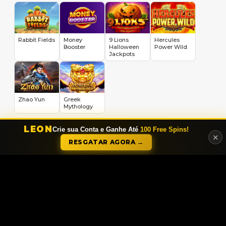
Rabbit Fields
Money
9 Lions
Hercules
Booster
Halloween
Power Wild
Jackpots
Zhao Yun
Greek
Mythology
LEON
Crie sua Conta e Ganhe Até
100 Free Spins!
✕
RESGATAR AGORA →
Mais jogos de Greentube
SHOW ALL
Melhores cassinos a dinheiro real com
Random Runner Twin