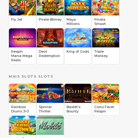
Fly Jet
Pirate Blimey
Maya
Pinata
Millions
Smash
Respin
Devil
King of Gods
Triple
Mania Mega
Redemption
Monkey
Reels
MAIS SLOTS SLOTS
Rainbow
Spinner
Bastet’s
Coins Fever
Drums 3×3
Thriller
Bounty
Respin