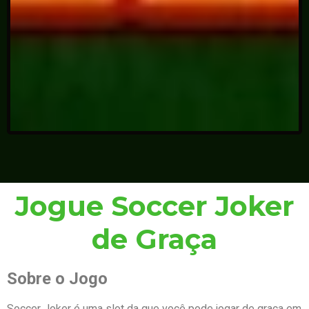
Jogue Soccer Joker
de Graça
Sobre o Jogo
Soccer Joker é uma slot da que você pode jogar de graça em