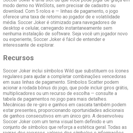
modo demo no WinSlots, sem precisar de cadastro ou
download. Com 5 rolos e — linhas de pagamento, o jogo
oferece uma taxa de retorno ao jogador de e volatilidade
média. Soccer Joker é otimizado para navegadores de
desktop e celular, carregando instantaneamente sem
nenhuma instalação de software. Seja você um jogador novo
ou experiente, Soccer Joker é fácil de entender e
interessante de explorar.
Recursos
Soccer Joker inclui símbolos Wild que substituem os ícones
regulares para ajudar a completar combinações vencedoras
em suas linhas de pagamento. Símbolos Scatter podem
acionar a rodada bônus do jogo, que pode incluir giros grátis,
multiplicadores ou um recurso de escolha — consulte a
tabela de pagamentos no jogo para mais detalhes.
Mecânicas de re-giro e ganhos em cascata também podem
estar presentes, proporcionando oportunidades adicionais
de ganhos consecutivos em um único giro. A desenvolveu
Soccer Joker com um tema visual bem definido e um
conjunto de símbolos que reforça a estética geral. Todas as
regras dos recursos, valores dos símbolos e informações