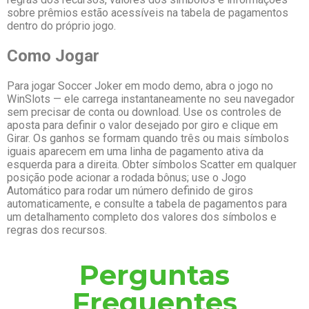
sobre prêmios estão acessíveis na tabela de pagamentos
dentro do próprio jogo.
Como Jogar
Para jogar Soccer Joker em modo demo, abra o jogo no
WinSlots — ele carrega instantaneamente no seu navegador
sem precisar de conta ou download. Use os controles de
aposta para definir o valor desejado por giro e clique em
Girar. Os ganhos se formam quando três ou mais símbolos
iguais aparecem em uma linha de pagamento ativa da
esquerda para a direita. Obter símbolos Scatter em qualquer
posição pode acionar a rodada bônus; use o Jogo
Automático para rodar um número definido de giros
automaticamente, e consulte a tabela de pagamentos para
um detalhamento completo dos valores dos símbolos e
regras dos recursos.
Perguntas
Frequentes