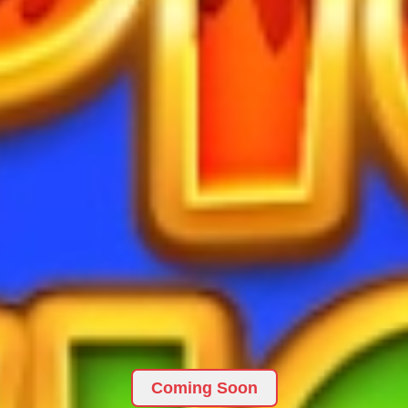
Coming Soon