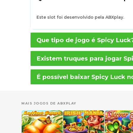
Este slot foi desenvolvido pela ABXplay.
Que tipo de jogo é Spicy Luck
Existem truques para jogar Sp
É possível baixar Spicy Luck n
MAIS JOGOS DE ABXPLAY