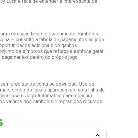
y Luck é fácil de entender e interessante de
edoras em suas linhas de pagamento. Símbolos
scolha — consulte a tabela de pagamentos no jogo
oportunidades adicionais de ganhos
junto de símbolos que reforça a estética geral.
 pagamentos dentro do próprio jogo.
 sem precisar de conta ou download. Use os
ou mais símbolos iguais aparecem em uma linha de
bônus; use o Jogo Automático para rodar um
os valores dos símbolos e regras dos recursos.
s