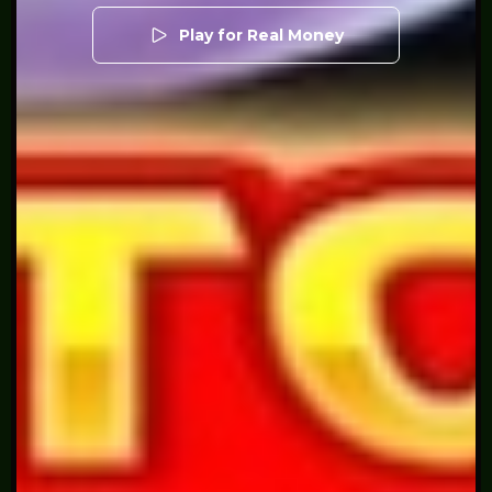
Play for Real Money