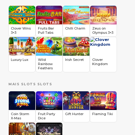
Clover Wins
Fruits Bar
Chilli Charm
Zeus on
3×3
Pull Tabs
Olympus 3×3
Luxury Lux
Wild
Irish Secret
Clover
Rainbow
Kingdom
Feathers
MAIS SLOTS SLOTS
Coin Storm
Fruit Party
Gift Hunter
Flaming Tiki
X-Mas
Dice