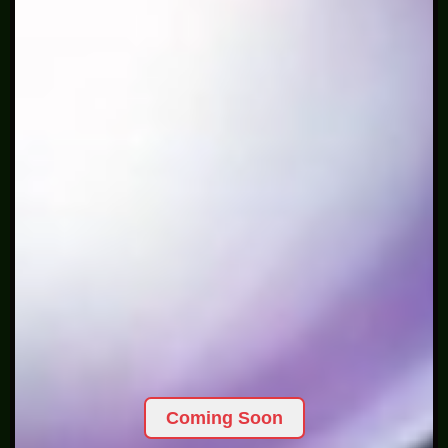
Coming Soon