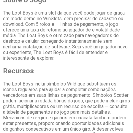
Sobre o Jogo
The Lost Boys é uma slot da que você pode jogar de graça
em modo demo no WinSlots, sem precisar de cadastro ou
download. Com 5 rolos e — linhas de pagamento, o jogo
oferece uma taxa de retorno ao jogador de e volatilidade
média. The Lost Boys é otimizado para navegadores de
desktop e celular, carregando instantaneamente sem
nenhuma instalação de software. Seja você um jogador novo
ou experiente, The Lost Boys é fácil de entender e
interessante de explorar.
Recursos
The Lost Boys inclui símbolos Wild que substituem os
ícones regulares para ajudar a completar combinações
vencedoras em suas linhas de pagamento. Símbolos Scatter
podem acionar a rodada bônus do jogo, que pode incluir giros
grátis, multiplicadores ou um recurso de escolha — consulte
a tabela de pagamentos no jogo para mais detalhes.
Mecânicas de re-giro e ganhos em cascata também podem
estar presentes, proporcionando oportunidades adicionais
de ganhos consecutivos em um único giro. A desenvolveu