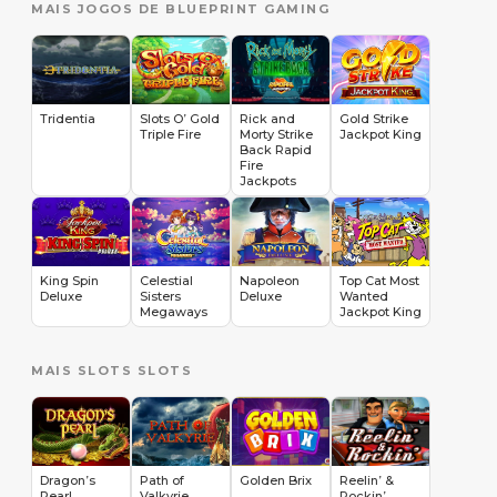
MAIS JOGOS DE BLUEPRINT GAMING
Tridentia
Slots O’ Gold
Rick and
Gold Strike
Triple Fire
Morty Strike
Jackpot King
Back Rapid
Fire
Jackpots
King Spin
Celestial
Napoleon
Top Cat Most
Deluxe
Sisters
Deluxe
Wanted
Megaways
Jackpot King
MAIS SLOTS SLOTS
Dragon’s
Path of
Golden Brix
Reelin’ &
Pearl
Valkyrie
Rockin’