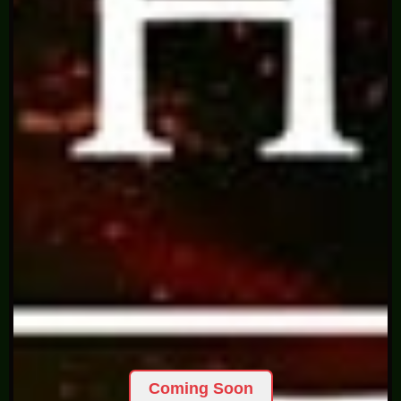
Coming Soon