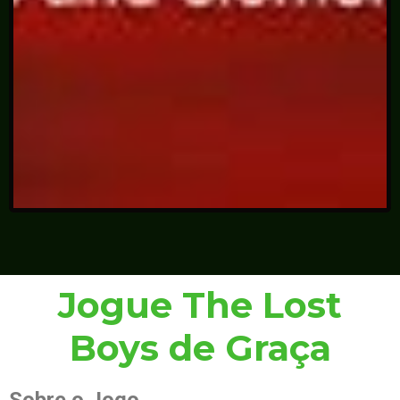
Jogue The Lost
Boys de Graça