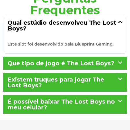
Frequentes
Qual estúdio desenvolveu The Lost
Boys?
Este slot foi desenvolvido pela Blueprint Gaming.
Que tipo de jogo é The Lost Boys?
Existem truques para jogar The
Lost Boys?
É possível baixar The Lost Boys no
meu celular?