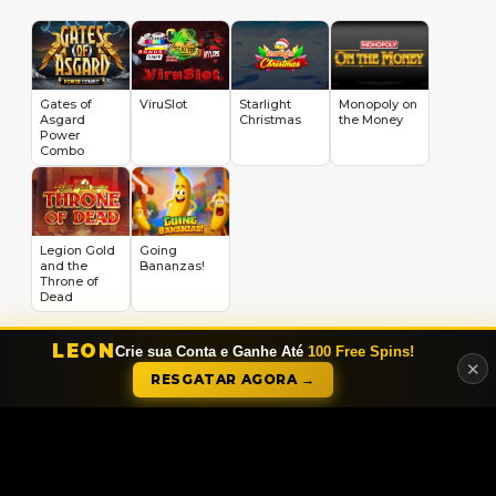
Gates of
ViruSlot
Starlight
Monopoly on
Asgard
Christmas
the Money
Power
Combo
Legion Gold
Going
and the
Bananzas!
Throne of
Dead
LEON
Crie sua Conta e Ganhe Até
100 Free Spins!
✕
RESGATAR AGORA →
Mais jogos de KingMidas
SHOW
ALL
Games