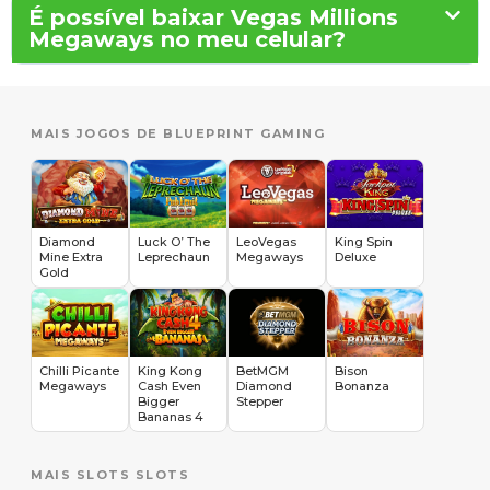
É possível baixar Vegas Millions
Megaways no meu celular?
MAIS JOGOS DE BLUEPRINT GAMING
Diamond
Luck O’ The
LeoVegas
King Spin
Mine Extra
Leprechaun
Megaways
Deluxe
Gold
Chilli Picante
King Kong
BetMGM
Bison
Megaways
Cash Even
Diamond
Bonanza
Bigger
Stepper
Bananas 4
MAIS SLOTS SLOTS