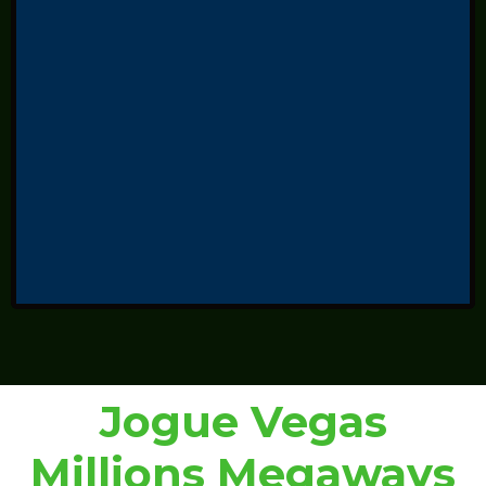
Jogue Vegas
Millions Megaways