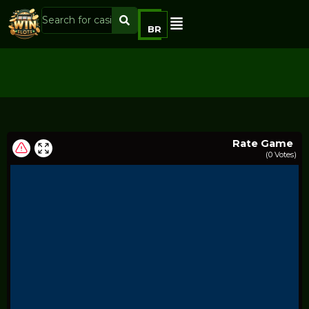
BR
Rate Game
(
0
Votes)