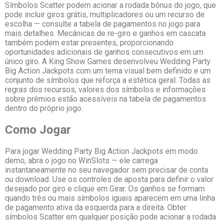
Símbolos Scatter podem acionar a rodada bônus do jogo, que
pode incluir giros grátis, multiplicadores ou um recurso de
escolha — consulte a tabela de pagamentos no jogo para
mais detalhes. Mecânicas de re-giro e ganhos em cascata
também podem estar presentes, proporcionando
oportunidades adicionais de ganhos consecutivos em um
único giro. A King Show Games desenvolveu Wedding Party
Big Action Jackpots com um tema visual bem definido e um
conjunto de símbolos que reforça a estética geral. Todas as
regras dos recursos, valores dos símbolos e informações
sobre prêmios estão acessíveis na tabela de pagamentos
dentro do próprio jogo.
Como Jogar
Para jogar Wedding Party Big Action Jackpots em modo
demo, abra o jogo no WinSlots — ele carrega
instantaneamente no seu navegador sem precisar de conta
ou download. Use os controles de aposta para definir o valor
desejado por giro e clique em Girar. Os ganhos se formam
quando três ou mais símbolos iguais aparecem em uma linha
de pagamento ativa da esquerda para a direita. Obter
símbolos Scatter em qualquer posição pode acionar a rodada