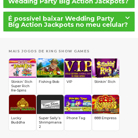
Wedding Party Big Action Jackpots?
É possível baixar Wedding Party
Big Action Jackpots no meu celular?
MAIS JOGOS DE KING SHOW GAMES
Stinkin’ Rich
Fishing Bob
VIP
Stinkin’ Rich
Super Rich
Re-Spins
Lucky
Super Sally’s
Phone Tag
888 Empress
Buddha
Shrimpmania
2