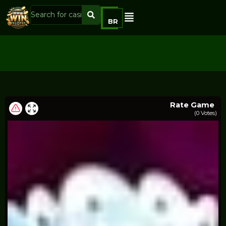
BR
Rate Game
(
0
Votes)