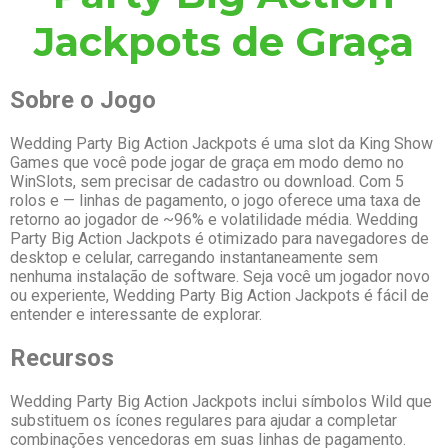
Jackpots de Graça
Sobre o Jogo
Wedding Party Big Action Jackpots é uma slot da King Show
Games que você pode jogar de graça em modo demo no
WinSlots, sem precisar de cadastro ou download. Com 5
rolos e — linhas de pagamento, o jogo oferece uma taxa de
retorno ao jogador de ~96% e volatilidade média. Wedding
Party Big Action Jackpots é otimizado para navegadores de
desktop e celular, carregando instantaneamente sem
nenhuma instalação de software. Seja você um jogador novo
ou experiente, Wedding Party Big Action Jackpots é fácil de
entender e interessante de explorar.
Recursos
Wedding Party Big Action Jackpots inclui símbolos Wild que
substituem os ícones regulares para ajudar a completar
combinações vencedoras em suas linhas de pagamento.